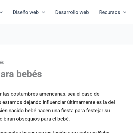
Diseño web
Desarrollo web
Recursos
és
para bebés
 las costumbres americanas, sea el caso de
s estamos dejando influenciar últimamente es la del
ién nacido bebé hacen una fiesta para festejar su
cibirán obsequios para el bebé.
e necesitas hacer una invitación con vectores Baby