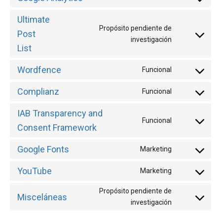
Consent
service
to
woocommer
Ultimate
service
Propósito pendiente de
Post
google-
Consent
investigación
List
analytics
to
service
Wordfence
Funcional
ultimate-
Consent
post-
to
Complianz
Funcional
list
Consent
service
to
wordfence
IAB Transparency and
service
Funcional
Consent
Consent Framework
complianz
to
Google Fonts
service
Marketing
Consent
iab-
to
YouTube
Marketing
transparency
Consent
service
and-
to
google-
Propósito pendiente de
consent-
Misceláneas
service
fonts
Consent
investigación
framework
youtube
to