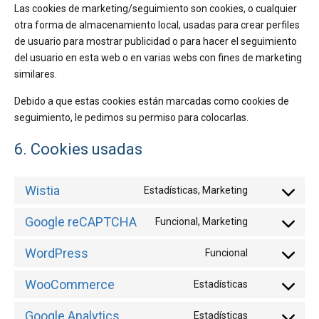
Las cookies de marketing/seguimiento son cookies, o cualquier
otra forma de almacenamiento local, usadas para crear perfiles
de usuario para mostrar publicidad o para hacer el seguimiento
del usuario en esta web o en varias webs con fines de marketing
similares.
Debido a que estas cookies están marcadas como cookies de
seguimiento, le pedimos su permiso para colocarlas.
6. Cookies usadas
Wistia
Estadísticas, Marketing
Consent
to
Google reCAPTCHA
Funcional, Marketing
Consent
service
to
wistia
WordPress
Funcional
Consent
service
to
google-
WooCommerce
Estadísticas
Consent
service
recaptcha
to
wordpress
Google Analytics
Estadísticas