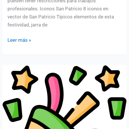
pueden tener restricciones para trabajos
profesionales. Iconos San Patricio 8 iconos en
vector de San Patricio Típicos elementos de esta
festividad, jarra de
Pack
Leer más »
de
iconos
día
de
San
Patricio