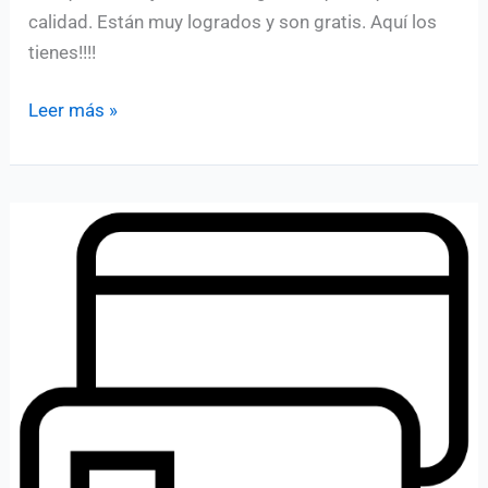
calidad. Están muy logrados y son gratis. Aquí los
tienes!!!!
Iconos
Leer más »
de
comida
en
vector
gratis