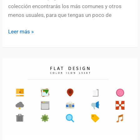
colección encontrarás los más comunes y otros
menos usuales, para que tengas un poco de
Iconos
Leer más »
de
tarjetas
de
crédito
gratis