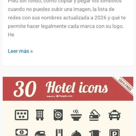
PNG sin fondo, cómo copiar y pegar los símbolos
cuando no puedes subir una imagen, la lista de
redes con sus nombres actualizada a 2026 y qué te
permite hacer legalmente cada marca con su logo.
He
Iconos
Leer más »
de
redes
sociales:
gratis,
PNG,
SVG
y
para
copiar
y