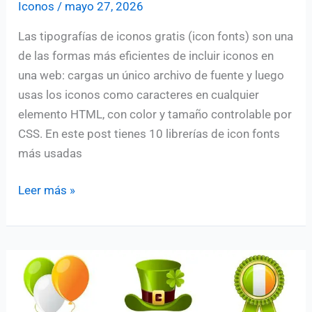
Iconos
/
mayo 27, 2026
Las tipografías de iconos gratis (icon fonts) son una
de las formas más eficientes de incluir iconos en
una web: cargas un único archivo de fuente y luego
usas los iconos como caracteres en cualquier
elemento HTML, con color y tamaño controlable por
CSS. En este post tienes 10 librerías de icon fonts
más usadas
10
Leer más »
Tipografías
de
iconos
gratis
para
web