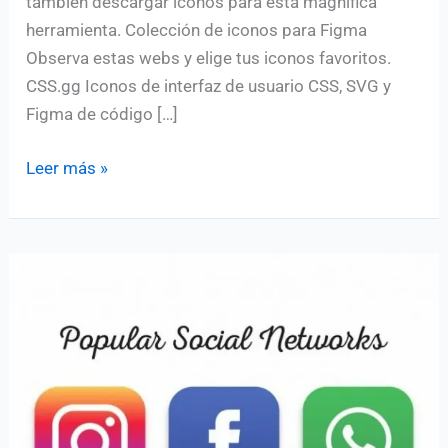
también descargar iconos para esta magnífica
herramienta. Colección de iconos para Figma
Observa estas webs y elige tus iconos favoritos.
CSS.gg Iconos de interfaz de usuario CSS, SVG y
Figma de código […]
Sitios
Leer más »
web
donde
puedes
descargar
iconos
para
Figma