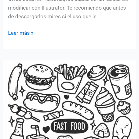
modificar con Illustrator. Te recomiendo que antes
de descargarlos mires si el uso que le
Iconos
Leer más »
gratis
de
fiesta