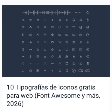
negocios
gratis
en
vector
10 Tipografías de iconos gratis
para web (Font Awesome y más,
2026)