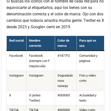
Si buscas los iconos con el nombre de cada red para no
equivocarte al etiquetarlos, aquí los tienes con su
denominación correcta y el color de marca. Ojo con dos
cambios que todavía arrastra mucha gente: Twitter es X
desde 2023 y Google+ cerró en 2019.
Red social
Nombre
Color de
Para qué se
correcto
marca
usa
Facebook
Facebook
#1877F2
Comunidad y
(siempre con F
páginas
mayúscula)
Instagram
Instagram
Degradado
Foto y vídeo
rosa-
corto
naranja
X
X (antes
#000000
Actualidad y
Twitter)
texto
TikTok
TikTok
#000000
Vídeo corto