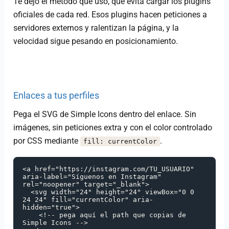
Te dejo el método que uso, que evita cargar los plugins
oficiales de cada red. Esos plugins hacen peticiones a
servidores externos y ralentizan la página, y la
velocidad sigue pesando en posicionamiento.
Enlaces a tus perfiles
Pega el SVG de Simple Icons dentro del enlace. Sin
imágenes, sin peticiones extra y con el color controlado
por CSS mediante
.
fill: currentColor
<a href="https://instagram.com/TU_USUARIO" 
aria-label="Síguenos en Instagram" 
rel="noopener" target="_blank">

  <svg width="24" height="24" viewBox="0 0 
24 24" fill="currentColor" aria-
hidden="true">

    <!-- pega aquí el path que copias de 
Simple Icons -->
