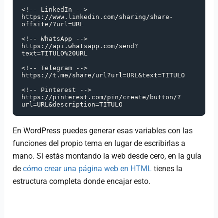
<!-- LinkedIn -->

https://www.linkedin.com/sharing/share-
offsite/?url=URL

<!-- WhatsApp -->

https://api.whatsapp.com/send?
text=TITULO%20URL

<!-- Telegram -->

https://t.me/share/url?url=URL&text=TITULO

<!-- Pinterest -->

https://pinterest.com/pin/create/button/?
url=URL&description=TITULO
En WordPress puedes generar esas variables con las
funciones del propio tema en lugar de escribirlas a
mano. Si estás montando la web desde cero, en la guía
de
cómo crear una página web en HTML
tienes la
estructura completa donde encajar esto.