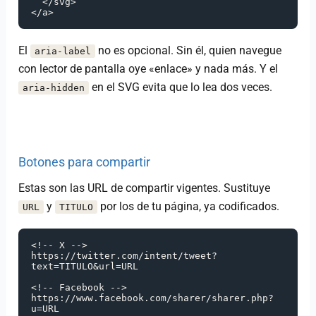
  </svg>

</a>
El
no es opcional. Sin él, quien navegue
aria-label
con lector de pantalla oye «enlace» y nada más. Y el
en el SVG evita que lo lea dos veces.
aria-hidden
Botones para compartir
Estas son las URL de compartir vigentes. Sustituye
y
por los de tu página, ya codificados.
URL
TITULO
<!-- X -->

https://twitter.com/intent/tweet?
text=TITULO&url=URL

<!-- Facebook -->

https://www.facebook.com/sharer/sharer.php?
u=URL
