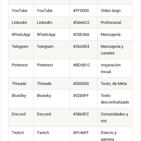
YouTube
YouTube
#FF0000
Vídeo largo
LinkedIn
LinkedIn
#0A66C2
Profesional
WhatsApp
WhatsApp
#25D366
Mensajería
Telegram
Telegram
#26A5E4
Mensajería y
canales
Pinterest
Pinterest
#BD081C
Inspiración
visual
Threads
Threads
#000000
Texto, de Meta
BlueSky
Bluesky
#0285FF
Texto
descentralizado
Discord
Discord
#5865F2
Comunidades y
voz
Twitch
Twitch
#9146FF
Directo y
gaming