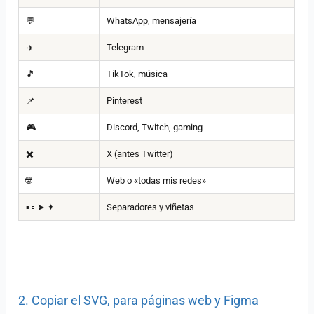
💬
WhatsApp, mensajería
✈️
Telegram
🎵
TikTok, música
📌
Pinterest
🎮
Discord, Twitch, gaming
✖️
X (antes Twitter)
🌐
Web o «todas mis redes»
▪️ ▫️ ➤ ✦
Separadores y viñetas
2. Copiar el SVG, para páginas web y Figma