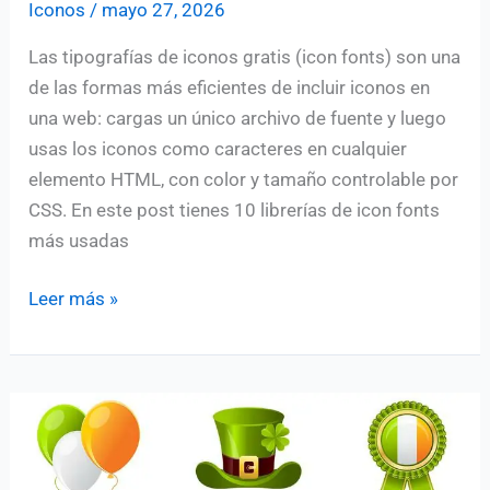
Iconos
/
mayo 27, 2026
Las tipografías de iconos gratis (icon fonts) son una
de las formas más eficientes de incluir iconos en
una web: cargas un único archivo de fuente y luego
usas los iconos como caracteres en cualquier
elemento HTML, con color y tamaño controlable por
CSS. En este post tienes 10 librerías de icon fonts
más usadas
10
Leer más »
Tipografías
de
iconos
gratis
para
web