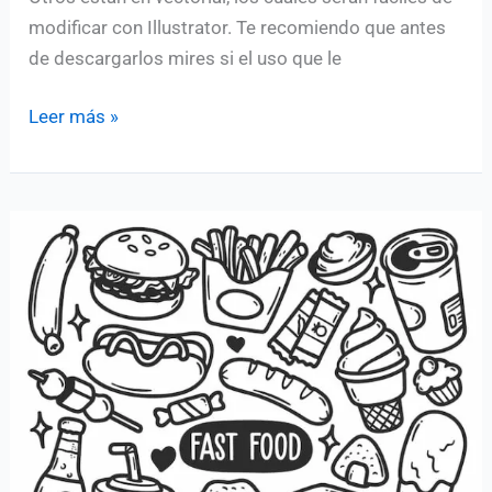
modificar con Illustrator. Te recomiendo que antes
de descargarlos mires si el uso que le
Iconos
Leer más »
gratis
de
fiesta