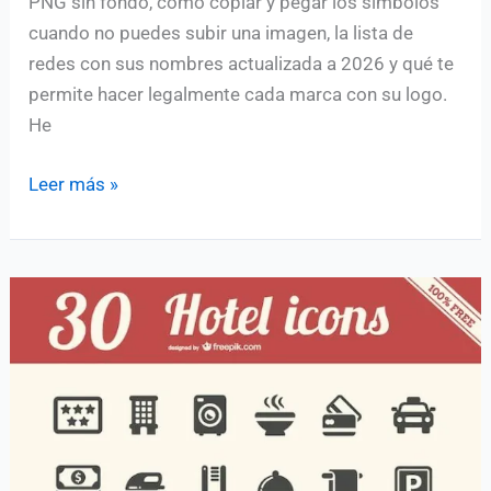
PNG sin fondo, cómo copiar y pegar los símbolos
cuando no puedes subir una imagen, la lista de
redes con sus nombres actualizada a 2026 y qué te
permite hacer legalmente cada marca con su logo.
He
Iconos
Leer más »
de
redes
sociales:
gratis,
PNG,
SVG
y
para
copiar
y