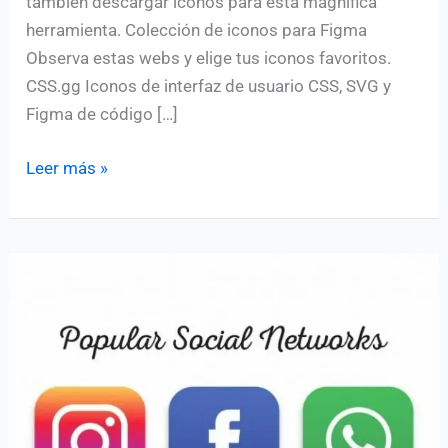
también descargar iconos para esta magnífica
herramienta. Colección de iconos para Figma
Observa estas webs y elige tus iconos favoritos.
CSS.gg Iconos de interfaz de usuario CSS, SVG y
Figma de código […]
Sitios
Leer más »
web
donde
puedes
descargar
iconos
para
Figma