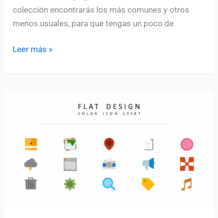
colección encontrarás los más comunes y otros
menos usuales, para que tengas un poco de
Iconos
Leer más »
de
tarjetas
de
crédito
gratis