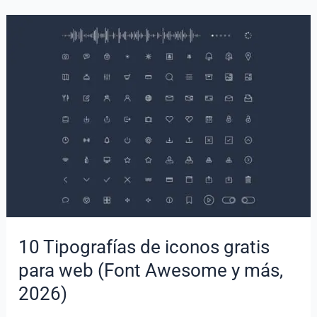
negocios
gratis
en
vector
10 Tipografías de iconos gratis
para web (Font Awesome y más,
2026)