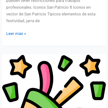
pueden tener restricciones para trabajos
profesionales. Iconos San Patricio 8 iconos en
vector de San Patricio Típicos elementos de esta
festividad, jarra de
Pack
Leer más »
de
iconos
día
de
San
Patricio