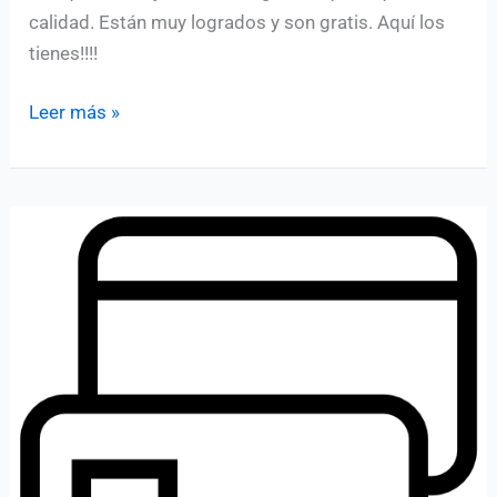
calidad. Están muy logrados y son gratis. Aquí los
tienes!!!!
Iconos
Leer más »
de
comida
en
vector
gratis