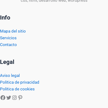
css, html, desarrollo web, wordpress
Info
Mapa del sitio
Servicios
Contacto
Legal
Aviso legal
Política de privacidad
Política de cookies
Facebook
Twitter
Instagram
Pinterest