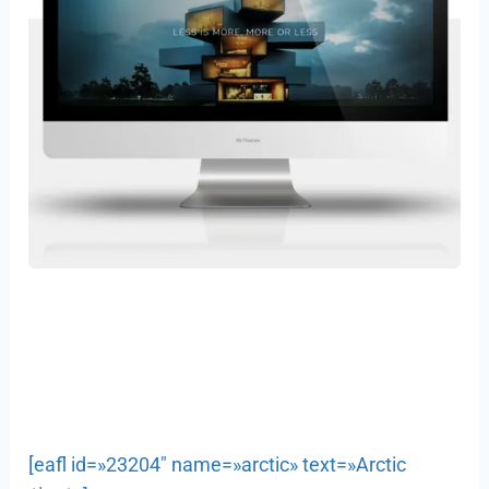
[eafl id=»23204″ name=»arctic» text=»Arctic