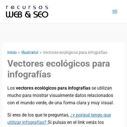
Ir
al
contenido
Inicio
Illustrator
Vectores ecológicos para infografías
Vectores ecológicos para
infografías
Los
vectores ecológicos para infografías
se utilizan
mucho para mostrar visualmente datos relacionados
con el mundo verde, de una forma clara y muy visual.
Si eres de los que te preguntas,
¿y porqué tengo que
utilizar infografías?
Si pulsas en el link verás los