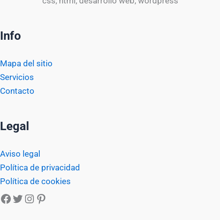
css, html, desarrollo web, wordpress
Info
Mapa del sitio
Servicios
Contacto
Legal
Aviso legal
Política de privacidad
Política de cookies
Facebook
Twitter
Instagram
Pinterest