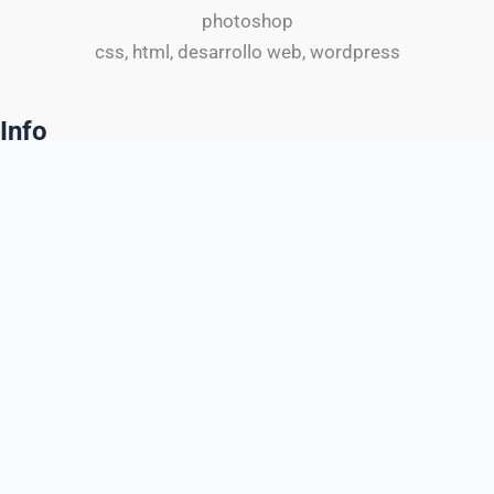
photoshop
css, html, desarrollo web, wordpress
Info
Mapa del sitio
Servicios
Contacto
Legal
Aviso legal
Política de privacidad
Política de cookies