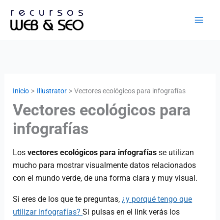
Ir
al
contenido
Inicio
Illustrator
Vectores ecológicos para infografías
Vectores ecológicos para
infografías
Los
vectores ecológicos para infografías
se utilizan
mucho para mostrar visualmente datos relacionados
con el mundo verde, de una forma clara y muy visual.
Si eres de los que te preguntas,
¿y porqué tengo que
utilizar infografías?
Si pulsas en el link verás los