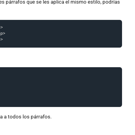
es párrafos que se les aplica el mismo estilo, podrías
>

p>

p>
ca a todos los párrafos.