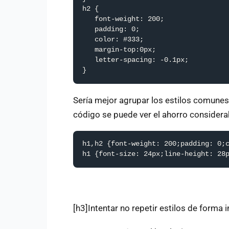
h2 {

   font-weight: 200;

   padding: 0;

   color: #333;

   margin-top:0px;

   letter-spacing: -0.1px;

}
Sería mejor agrupar los estilos comunes 
código se puede ver el ahorro considera
h1,h2 {font-weight: 200;padding: 0;c
h1 {font-size: 24px;line-height: 28
[h3]Intentar no repetir estilos de forma 