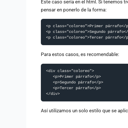
Este caso sería en el html. Si tenemos tr
pensar en ponerlo de la forma:
<p class="coloreo">Primer párrafo</p
<p class="coloreo">Segundo párrafo</
<p class="coloreo">Tercer párrafo</
Para estos casos, es recomendable:
<div class="coloreo">

   <p>Primer párrafo</p> 

   <p>Segundo párrafo</p> 

   <p>Tercer párrafo</p>

</div>
Así utilizamos un solo estilo que se apli