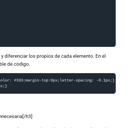
y diferenciar los propios de cada elemento. En el
ble de código.
olor: #333;margin-top:0px;letter-spacing: -0.1px;}

px;}
innecesaria[/h3]