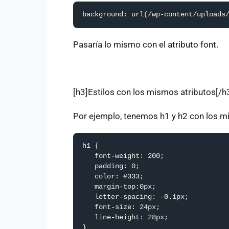
background: url(/wp-content/uploads
Pasaría lo mismo con el atributo font.
[h3]Estilos con los mismos atributos[/h
Por ejemplo, tenemos h1 y h2 con los mis
h1 {

   font-weight: 200;

   padding: 0;

   color: #333;

   margin-top:0px;

   letter-spacing: -0.1px;

   font-size: 24px;

   line-height: 28px;

}
