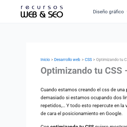
Ir
Diseño gráfico
al
contenido
Inicio
Desarrollo web
CSS
Optimizando tu C
Optimizando tu CSS 
Cuando estamos creando el css de una
demasiado si estamos ocupando dos lín
repetidos,… Y todo esto repercute en la
de cara el posicionamiento en Google.
Con
optimizando tu CSS
quiero mostrar