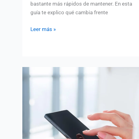
bastante más rápidos de mantener. En esta
guía te explico qué cambia frente
Tailwind
Leer más »
CSS
v4:
novedades
clave
que
todo
diseñador
debe
conocer