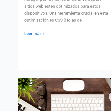
sitios web estén optimizados para estos
dispositivos. Una herramienta crucial en esta
optimización es CSS (Hojas de
Mejorando
Leer más »
el
rendimiento
de
tu
sitio
móvil
con
CSS