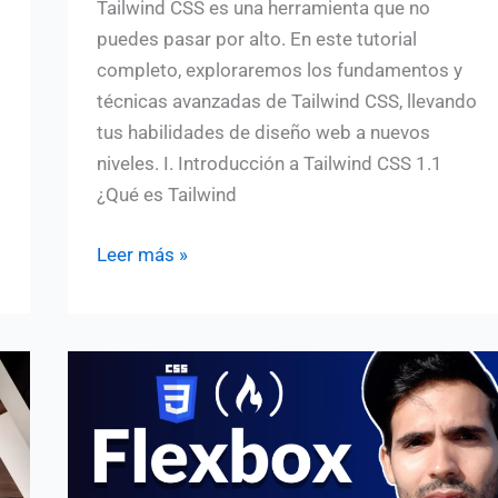
Tailwind CSS es una herramienta que no
puedes pasar por alto. En este tutorial
completo, exploraremos los fundamentos y
técnicas avanzadas de Tailwind CSS, llevando
tus habilidades de diseño web a nuevos
niveles. I. Introducción a Tailwind CSS 1.1
¿Qué es Tailwind
Dominando
Leer más »
Tailwind
CSS:
Un
Tutorial
Completo
para
Mejorar