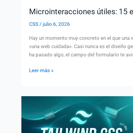
Microinteracciones útiles: 15 
CSS
/
julio 6, 2026
Hay un momento muy concreto en el que una w
«una web cuidada». Casi nunca es el diseño ge
ha pasado algo, el campo del formulario te avi
Microinteracciones
Leer más »
útiles:
15
ejemplos
para
inspirarte
(con
código)