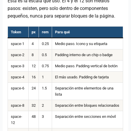
Esta es la escala que uso. El 4 y el 12 son medios
pasos: existen, pero solo dentro de componentes
pequeños, nunca para separar bloques de la página.
Token
px
rem
Para qué
space-1
4
0.25
Medio paso. Icono y su etiqueta
space-2
8
0.5
Padding interno de un chip o badge
space-3
12
0.75
Medio paso. Padding vertical de botón
space-4
16
1
El más usado. Padding de tarjeta
space-6
24
1.5
Separación entre elementos de una
lista
space-8
32
2
Separación entre bloques relacionados
space-
48
3
Separación entre secciones en móvil
12