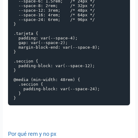
  --space-6: 1.5rem;   /* 24px */

  --space-8: 2rem;     /* 32px */

  --space-12: 3rem;    /* 48px */

  --space-16: 4rem;    /* 64px */

  --space-24: 6rem;    /* 96px */

}

.tarjeta {

  padding: var(--space-4);

  gap: var(--space-2);

  margin-block-end: var(--space-8);

}

.seccion {

  padding-block: var(--space-12);

}

@media (min-width: 48rem) {

  .seccion {

    padding-block: var(--space-24);

  }

}
Por qué rem y no px