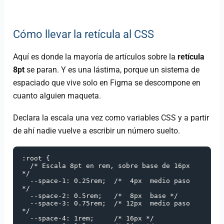
Cómo llevar la retícula al CSS
Aquí es donde la mayoría de artículos sobre la
retícula
8pt
se paran. Y es una lástima, porque un sistema de
espaciado que vive solo en Figma se descompone en
cuanto alguien maqueta.
Declara la escala una vez como variables CSS y a partir
de ahí nadie vuelve a escribir un número suelto.
:root {

  /* Escala 8pt en rem, sobre base de 16px 
*/

  --space-1: 0.25rem;  /*  4px  medio paso 
*/

  --space-2: 0.5rem;   /*  8px  base */

  --space-3: 0.75rem;  /* 12px  medio paso 
*/

  --space-4: 1rem;     /* 16px */
