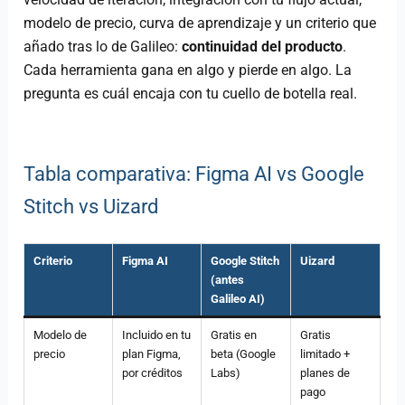
modelo de precio, curva de aprendizaje y un criterio que
añado tras lo de Galileo:
continuidad del producto
.
Cada herramienta gana en algo y pierde en algo. La
pregunta es cuál encaja con tu cuello de botella real.
Tabla comparativa: Figma AI vs Google
Stitch vs Uizard
Criterio
Figma AI
Google Stitch
Uizard
(antes
Galileo AI)
Modelo de
Incluido en tu
Gratis en
Gratis
precio
plan Figma,
beta (Google
limitado +
por créditos
Labs)
planes de
pago