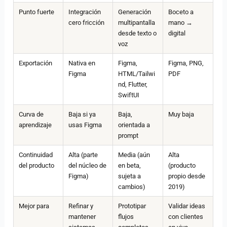
Punto fuerte
Integración
Generación
Boceto a
cero fricción
multipantalla
mano →
desde texto o
digital
voz
Exportación
Nativa en
Figma,
Figma, PNG,
Figma
HTML/Tailwi
PDF
nd, Flutter,
SwiftUI
Curva de
Baja si ya
Baja,
Muy baja
aprendizaje
usas Figma
orientada a
prompt
Continuidad
Alta (parte
Media (aún
Alta
del producto
del núcleo de
en beta,
(producto
Figma)
sujeta a
propio desde
cambios)
2019)
Mejor para
Refinar y
Prototipar
Validar ideas
mantener
flujos
con clientes