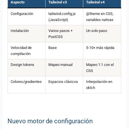
Aspecto
Tailwind v3
Tailwind v4
Configuración
tailwind.config.js
@theme en CSS,
(JavaScript)
variables nativas
Instalación
Varios pasos +
Un solo paso
PostCSS
Velocidad de
Base
5-10× más rápida
compilación
Design tokens
Mapeo manual
Mapeo 1:1 con el
CSS
Colores/gradientes
Espacios clásicos
Interpolación en
oklch
Nuevo motor de configuración