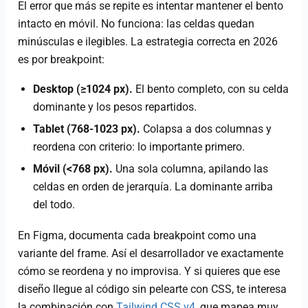
El error que más se repite es intentar mantener el bento
intacto en móvil. No funciona: las celdas quedan
minúsculas e ilegibles. La estrategia correcta en 2026
es por breakpoint:
Desktop (≥1024 px).
El bento completo, con su celda
dominante y los pesos repartidos.
Tablet (768-1023 px).
Colapsa a dos columnas y
reordena con criterio: lo importante primero.
Móvil (<768 px).
Una sola columna, apilando las
celdas en orden de jerarquía. La dominante arriba
del todo.
En Figma, documenta cada breakpoint como una
variante del frame. Así el desarrollador ve exactamente
cómo se reordena y no improvisa. Y si quieres que ese
diseño llegue al código sin pelearte con CSS, te interesa
la combinación con
Tailwind CSS v4
, que mapea muy