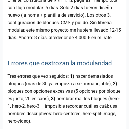
Cliente: consultoría de RRHH, 12 páginas. Tiempo total
con flujo modular: 5 días. Solo 2 días fueron diseño
nuevo (la home + plantilla de servicio). Los otros 3,
configuración de bloques, CMS y pulido. Sin librería
modular, este mismo proyecto me hubiera llevado 12-15
días. Ahorro: 8 días, alrededor de 4.000 € en mi rate.
Errores que destrozan la modularidad
Tres errores que veo seguidos:
1)
hacer demasiados
bloques (más de 30 ya empieza a ser inmanejable),
2)
bloques con opciones excesivas (5 opciones por bloque
es justo; 20 es caos),
3)
nombrar mal los bloques (hero-
1, hero-2, hero-3 – imposible recordar cuál es cuál; usa
nombres descriptivos: hero-centered, hero-split-image,
hero-video).