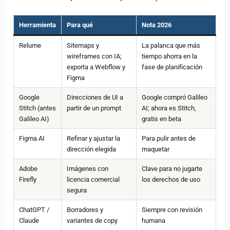
Herramienta
Para qué
Nota 2026
Relume
Sitemaps y
La palanca que más
wireframes con IA;
tiempo ahorra en la
exporta a Webflow y
fase de planificación
Figma
Google
Direcciones de UI a
Google compró Galileo
Stitch (antes
partir de un prompt
AI; ahora es Stitch,
Galileo AI)
gratis en beta
Figma AI
Refinar y ajustar la
Para pulir antes de
dirección elegida
maquetar
Adobe
Imágenes con
Clave para no jugarte
Firefly
licencia comercial
los derechos de uso
segura
ChatGPT /
Borradores y
Siempre con revisión
Claude
variantes de copy
humana