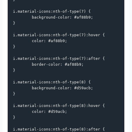
i
.material-icons
:
nth-of-type
(
7
) {

background-color
: 
#af88b9
;

}

i
.material-icons
:
nth-of-type
(
7
):
hover
 {

color
: 
#af88b9
;

}

i
.material-icons
:
nth-of-type
(
7
):
after
 {

border-color
: 
#af88b9
;

}

i
.material-icons
:
nth-of-type
(
8
) {

background-color
: 
#d59acb
;

}

i
.material-icons
:
nth-of-type
(
8
):
hover
 {

color
: 
#d59acb
;

}

i
.material-icons
:
nth-of-type
(
8
):
after
 {
