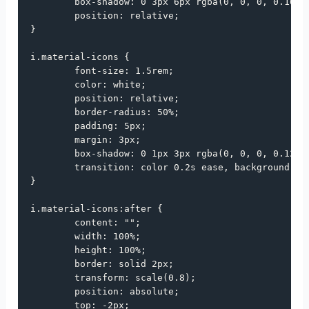
box-shadow
: 
0
3px
6px
rgba
(
0
, 
0
, 
0
, 
0.16
),
position
: 
relative
;

}

i
.material-icons
 {

font-size
: 
1.5rem
;

color
: 
white
;

position
: 
relative
;

border-radius
: 
50%
;

padding
: 
5px
;

margin
: 
3px
;

box-shadow
: 
0
1px
3px
rgba
(
0
, 
0
, 
0
, 
0.12
),
transition
: 
color
0.2s
ease
, 
background-co
}

i
.material-icons
:
after
 {

content
: 
""
;

width
: 
100%
;

height
: 
100%
;

border
: 
solid
2px
;

transform
: 
scale
(
0.8
);

position
: 
absolute
;

top
: 
-2px
;
