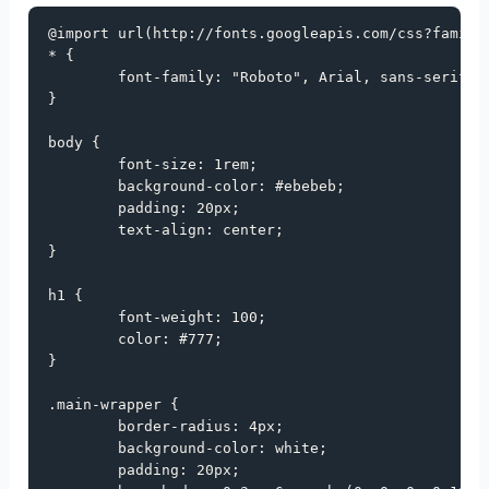
@import
url
(
http://fonts.googleapis.com/css?family
* {

font-family
: 
"Roboto"
, 
Arial
, 
sans-serif
;

}

body
 {

font-size
: 
1rem
;

background-color
: 
#ebebeb
;

padding
: 
20px
;

text-align
: 
center
;

}

h1
 {

font-weight
: 
100
;

color
: 
#777
;

}

.main-wrapper
 {

border-radius
: 
4px
;

background-color
: 
white
;

padding
: 
20px
;
