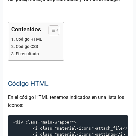
Contenidos
Código HTML
Código CSS
El resultado
Código HTML
En el código HTML tenemos indicados en una lista los
iconos:
<
div
class
=
"main-wrapper"
>
<
i
class
=
"material-icons"
>
attach_file
</
i
>
<
i
class
=
"material-icons"
>
settings
</
i
>