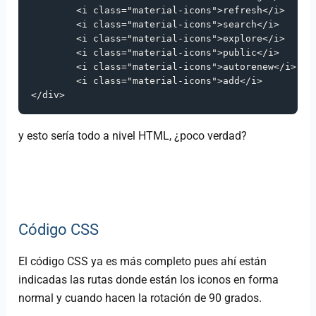
<
i
class
=
"material-icons"
>
refresh
</
i
>
<
i
class
=
"material-icons"
>
search
</
i
>
<
i
class
=
"material-icons"
>
explore
</
i
>
<
i
class
=
"material-icons"
>
public
</
i
>
<
i
class
=
"material-icons"
>
autorenew
</
i
>
<
i
class
=
"material-icons"
>
add
</
i
>
</
div
>
y esto sería todo a nivel HTML, ¿poco verdad?
Código CSS
El código CSS ya es más completo pues ahí están
indicadas las rutas donde están los iconos en forma
normal y cuando hacen la rotación de 90 grados.