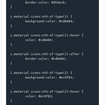
border-color
: 
#d59acb
;

}

i
.material-icons
:
nth-of-type
(
1
) {

background-color
: 
#cd8484
;

}

i
.material-icons
:
nth-of-type
(
1
):
hover
 {

color
: 
#cd8484
;

}

i
.material-icons
:
nth-of-type
(
1
):
after
 {

border-color
: 
#cd8484
;

}

i
.material-icons
:
nth-of-type
(
2
) {

background-color
: 
#ec9f83
;

}

i
.material-icons
:
nth-of-type
(
2
):
hover
 {

color
: 
#ec9f83
;

}
