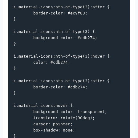
i
.material-icons
:
nth-of-type
(
2
):
after
 {

border-color
: 
#ec9f83
;

}

i
.material-icons
:
nth-of-type
(
3
) {

background-color
: 
#cdb274
;

}

i
.material-icons
:
nth-of-type
(
3
):
hover
 {

color
: 
#cdb274
;

}

i
.material-icons
:
nth-of-type
(
3
):
after
 {

border-color
: 
#cdb274
;

}

i
.material-icons
:
hover
 {

background-color
: 
transparent
;

transform
: 
rotate
(
90deg
);

cursor
: 
pointer
;

box-shadow
: 
none
;

}
