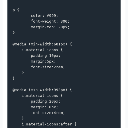
p
 {

color
: 
#999
;

font-weight
: 
300
;

margin-top
: 
20px
;

}

@media
 (
min-width
:
601px
) {

i
.material-icons
 {

padding
:
10px
;

margin
:
5px
;

font-size
:
2rem
;

    }

}

@media
 (
min-width
:
993px
) {

i
.material-icons
 {

padding
:
20px
;

margin
:
10px
;

font-size
:
4rem
;

    }

i
.material-icons
:
after
 {
