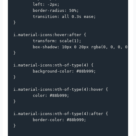
left
: 
-2px
;

border-radius
: 
50%
;

transition
: 
all
0.3s
ease
;

}

i
.material-icons
:
hover
:
after
 {

transform
: 
scale
(
1
);

box-shadow
: 
10px
0
20px
rgba
(
0
, 
0
, 
0
, 
0.19
}

i
.material-icons
:
nth-of-type
(
4
) {

background-color
: 
#88b999
;

}

i
.material-icons
:
nth-of-type
(
4
):
hover
 {

color
: 
#88b999
;

}

i
.material-icons
:
nth-of-type
(
4
):
after
 {

border-color
: 
#88b999
;

}
