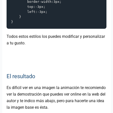
border-width
:
3px
;

top
:
-3px
;

left
:
-3px
;

    }

}
Todos estos estilos los puedes modificar y personalizar
a tu gusto.
El resultado
Es díficil ver en una imagen la animación te recomiendo
ver la demostración que puedes ver online en la web del
autor y te indico más abajo, pero para hacerte una idea
la imagen base es ésta.