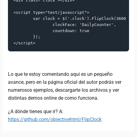
<
div class
=
"clock"
>
<
/
div
>
<
script type
=
"text/javascript"
>
	var clock 
=
 $
(
'.clock'
)
.
FlipClock
(
3600
*
2
		clockFace
:
'DailyCounter'
,
		countdown
:
true
}
)
;
<
/
script
>
Lo que te estoy comentando aquí es un pequeño
avance, pero en la página oficial del autor podrás ver
numerosos ejemplos, descargarte los archivos y ver
distintas demos online de como funciona.
¿A dónde tienes que ir? A:
https://github.com/objectivehtml/FlipClock