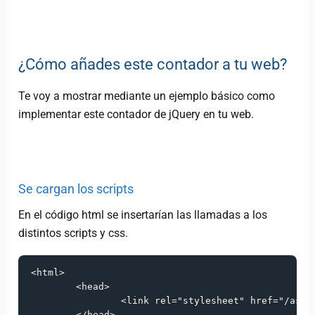
¿Cómo añades este contador a tu web?
Te voy a mostrar mediante un ejemplo básico como
implementar este contador de jQuery en tu web.
Se cargan los scripts
En el código html se insertarían las llamadas a los
distintos scripts y css.
<
html
>
<
head
>
<
link rel
=
"stylesheet"
 href
=
"/asse
<
/
head
>