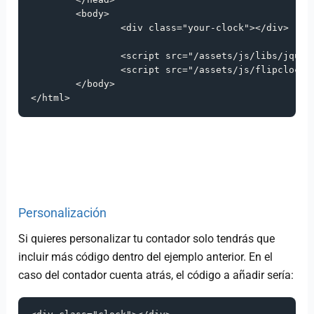
<
body
>
<
div class
=
"your-clock"
>
<
/
div
>
<
script src
=
"/assets/js/libs/jquer
<
script src
=
"/assets/js/flipclock/
<
/
body
>
<
/
html
>
Personalización
Si quieres personalizar tu contador solo tendrás que
incluir más código dentro del ejemplo anterior. En el
caso del contador cuenta atrás, el código a añadir sería: