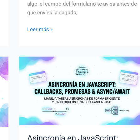
algo, el campo del formulario te avisa antes de
que envíes la cagada,
Microinteracciones
Leer más »
útiles:
15
ejemplos
para
inspirarte
(con
código)
Asincronía en JavaScript: