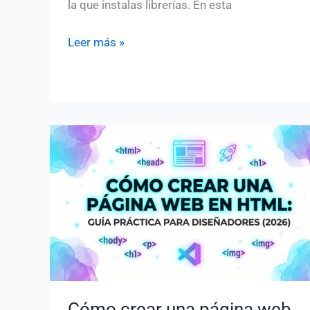
la que instalas librerías. En esta
Node.js
Leer más »
y
npm
para
principiantes:
guía
práctica
Cómo crear una página web