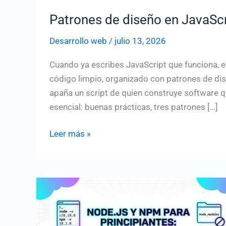
Patrones de diseño en JavaScri
Desarrollo web
/
julio 13, 2026
Cuando ya escribes JavaScript que funciona, el
código limpio, organizado con patrones de dis
apaña un script de quien construye software q
esencial: buenas prácticas, tres patrones […]
Patrones
Leer más »
de
diseño
en
JavaScript
y
código