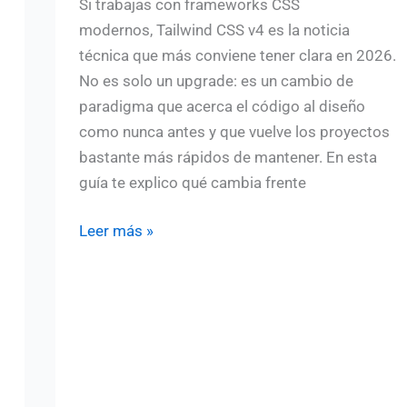
Si trabajas con frameworks CSS
modernos, Tailwind CSS v4 es la noticia
técnica que más conviene tener clara en 2026.
No es solo un upgrade: es un cambio de
paradigma que acerca el código al diseño
como nunca antes y que vuelve los proyectos
bastante más rápidos de mantener. En esta
guía te explico qué cambia frente
Tailwind
Leer más »
CSS
v4:
novedades
clave
que
todo