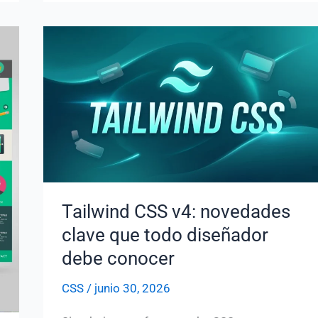
JavaScript:
callbacks,
promesas
y
async/await
Tailwind CSS v4: novedades
clave que todo diseñador
debe conocer
CSS
/
junio 30, 2026