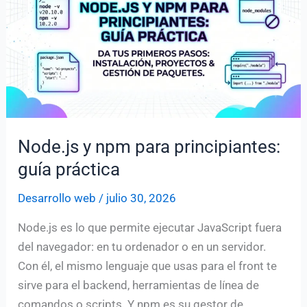
código
limpio
(con
testing)
Node.js y npm para principiantes:
guía práctica
Desarrollo web
/
julio 30, 2026
Node.js es lo que permite ejecutar JavaScript fuera
del navegador: en tu ordenador o en un servidor.
Con él, el mismo lenguaje que usas para el front te
sirve para el backend, herramientas de línea de
comandos o scripts. Y npm es su gestor de