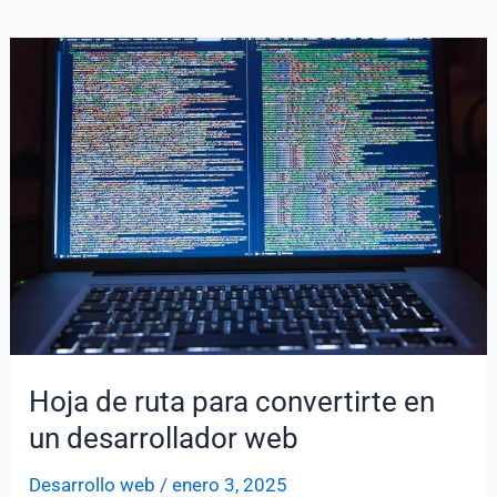
carruseles
modernos
sin
jQuery
(2026)
Hoja de ruta para convertirte en
un desarrollador web
Desarrollo web
/
enero 3, 2025