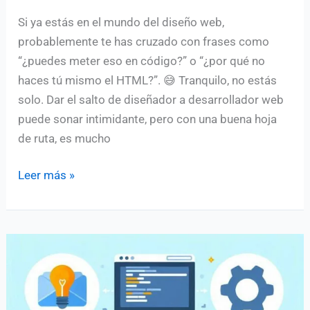
Si ya estás en el mundo del diseño web,
probablemente te has cruzado con frases como
“¿puedes meter eso en código?” o “¿por qué no
haces tú mismo el HTML?”. 😅 Tranquilo, no estás
solo. Dar el salto de diseñador a desarrollador web
puede sonar intimidante, pero con una buena hoja
de ruta, es mucho
Hoja
Leer más »
de
ruta
para
convertirte
en
un