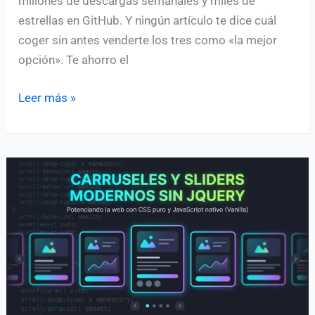
millones de descargas semanales y miles de
estrellas en GitHub. Y ningún artículo te dice cuál
coger sin antes venderte los tres como «la mejor
opción». Te ahorro el
Librerías
Leer más »
de
gráficos
en
JavaScript:
Chart.js
vs
D3
vs
Recharts
(2026)