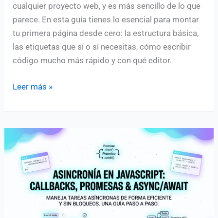
cualquier proyecto web, y es más sencillo de lo que
parece. En esta guía tienes lo esencial para montar
tu primera página desde cero: la estructura básica,
las etiquetas que sí o sí necesitas, cómo escribir
código mucho más rápido y con qué editor.
Cómo
Leer más »
crear
una
página
web
en
HTML:
guía
práctica
para