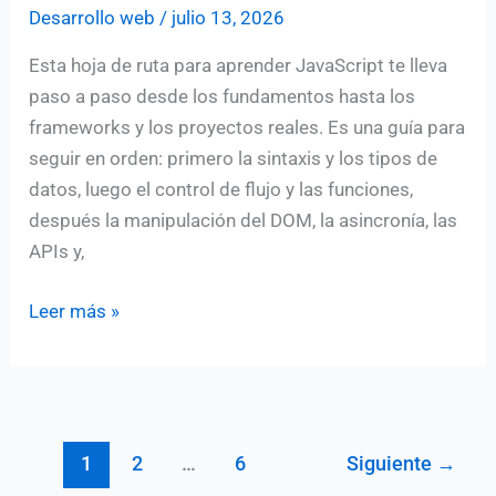
Desarrollo web
/
julio 13, 2026
Esta hoja de ruta para aprender JavaScript te lleva
paso a paso desde los fundamentos hasta los
frameworks y los proyectos reales. Es una guía para
seguir en orden: primero la sintaxis y los tipos de
datos, luego el control de flujo y las funciones,
después la manipulación del DOM, la asincronía, las
APIs y,
Hoja
Leer más »
de
ruta
para
aprender
1
2
…
6
Siguiente
→
Javascript