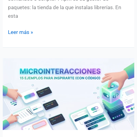
paquetes: la tienda de la que instalas librerías. En
esta
Node.js
Leer más »
y
npm
para
principiantes:
guía
práctica