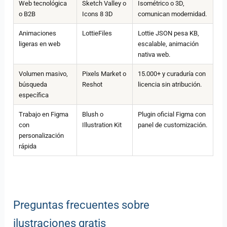
Web tecnológica
Sketch Valley o
Isométrico o 3D,
o B2B
Icons 8 3D
comunican modernidad.
Animaciones
LottieFiles
Lottie JSON pesa KB,
ligeras en web
escalable, animación
nativa web.
Volumen masivo,
Pixels Market o
15.000+ y curaduría con
búsqueda
Reshot
licencia sin atribución.
específica
Trabajo en Figma
Blush o
Plugin oficial Figma con
con
Illustration Kit
panel de customización.
personalización
rápida
Preguntas frecuentes sobre
ilustraciones gratis