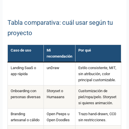
Tabla comparativa: cuál usar según tu
proyecto
Caso de uso
Mi
Por qué
recomendación
Landing SaaS o
unDraw
Estilo consistente, MIT,
app rápida
sin atribución, color
principal customizable.
Onboarding con
Storyset o
Customización de
personas diversas
Humaaans
piel/ropa/pelo. Storyset
si quieres animación.
Branding
Open Peeps u
Trazo hand-drawn, CC0
artesanal o cálido
Open Doodles
sin restricciones.