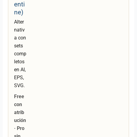
enti
ne)
Alter
nativ
a con
sets
comp
letos
en AI,
EPS,
SVG.
Free
con
atrib
ución
· Pro
sin