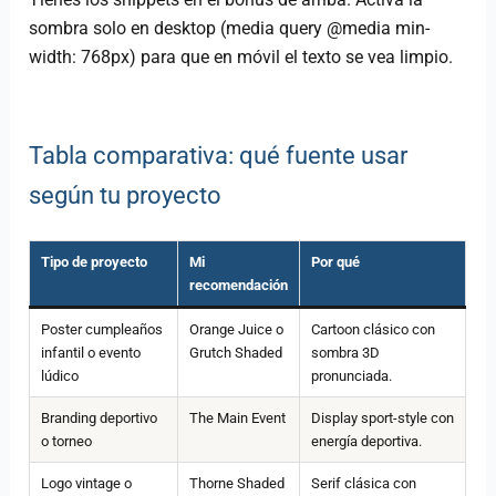
sombra solo en desktop (media query @media min-
width: 768px) para que en móvil el texto se vea limpio.
Tabla comparativa: qué fuente usar
según tu proyecto
Tipo de proyecto
Mi
Por qué
recomendación
Poster cumpleaños
Orange Juice o
Cartoon clásico con
infantil o evento
Grutch Shaded
sombra 3D
lúdico
pronunciada.
Branding deportivo
The Main Event
Display sport-style con
o torneo
energía deportiva.
Logo vintage o
Thorne Shaded
Serif clásica con