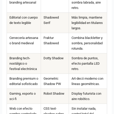
branding artesanal
sombra labrada, aire
retro.
Editorial con cuerpo
Shadowed
Más limpia, mantiene
de texto legible
Serif
legibilidad en titulares
largos.
Cervecería artesana
Fraktur
Combina blackletter y
o brand medieval
Shadowed
sombra, personalidad
rotunda.
Branding tech-
Dotty Shadow
Sombra de puntos,
nostálgico o
efecto pantalla LED
festival electrónica
retro.
Branding premium o
Geometric
Art-decó moderno con
editorial sofisticado
Shadow PW
líneas geométricas.
Gaming, esports o
Robot Shadow
Display futurista con
sci-fi
aire robótico.
Web con efecto
CSS text-
Sin instalar nada,
sombra controlado
shadow sobre
control total del