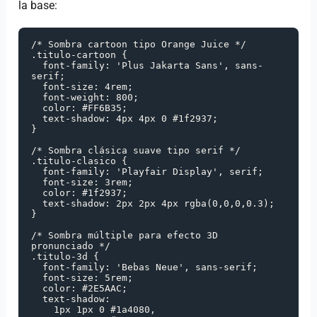
la base:
/* Sombra cartoon tipo Orange Juice */

.titulo-cartoon {

  font-family: 'Plus Jakarta Sans', sans-
serif;

  font-size: 4rem;

  font-weight: 800;

  color: #FF6B35;

  text-shadow: 4px 4px 0 #1f2937;

}

/* Sombra clásica suave tipo serif */

.titulo-clasico {

  font-family: 'Playfair Display', serif;

  font-size: 3rem;

  color: #1f2937;

  text-shadow: 2px 2px 4px rgba(0,0,0,0.3);

}

/* Sombra múltiple para efecto 3D 
pronunciado */

.titulo-3d {

  font-family: 'Bebas Neue', sans-serif;

  font-size: 5rem;

  color: #2E5AAC;

  text-shadow:

    1px 1px 0 #1a4080,
