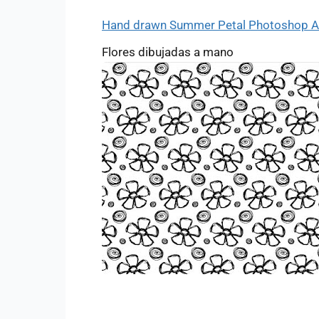
Hand drawn Summer Petal Photoshop And
Flores dibujadas a mano