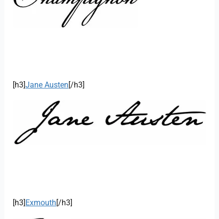
[h3]
Jane Austen
[/h3]
[h3]
Exmouth
[/h3]