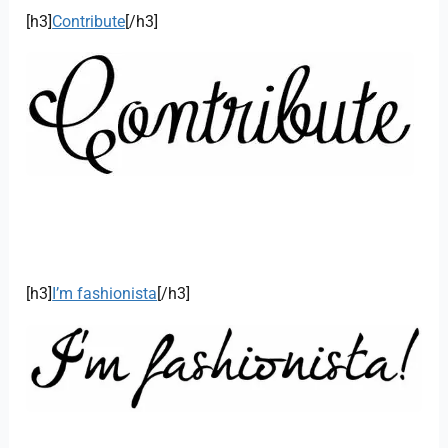
[h3]
Contribute
[/h3]
[h3]
I’m fashionista
[/h3]