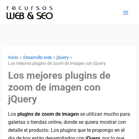
Ir
al
contenido
Inicio
Desarrollo web
jQuery
Los mejores plugins de zoom de imagen con jQuery
Los mejores plugins de
zoom de imagen con
jQuery
Los
plugins de zoom de imagen
se utilizan mucho para
galerías o tiendas online, donde se quiera mostrar con
detalle el producto. Los plugins que te propongo en el
día de hoy están desarrollados con
jQuery
, por lo que