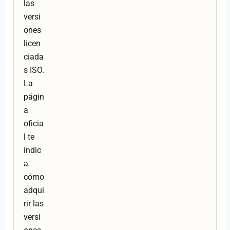
las
versi
ones
licen
ciada
s ISO.
La
págin
a
oficia
l te
indic
a
cómo
adqui
rir las
versi