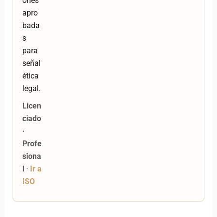
ones
apro
bada
s
para
señal
ética
legal.
Licen
ciado
·
Profe
siona
l
·
Ir a
ISO