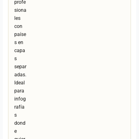
profe
siona
les
con
paíse
s en
capa
s
separ
adas.
Ideal
para
infog
rafía
s
dond
e