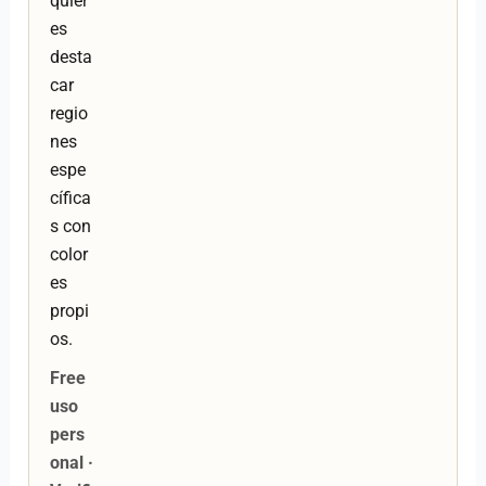
quier
es
desta
car
regio
nes
espe
cífica
s con
color
es
propi
os.
Free
uso
pers
onal ·