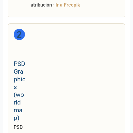
atribución
·
Ir a Freepik
2
PSD
Gra
phic
s
(wo
rld
ma
p)
PSD