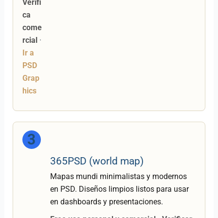
Verifi
ca
come
rcial
·
Ir a
PSD
Grap
hics
3
365PSD (world map)
Mapas mundi minimalistas y modernos
en PSD. Diseños limpios listos para usar
en dashboards y presentaciones.