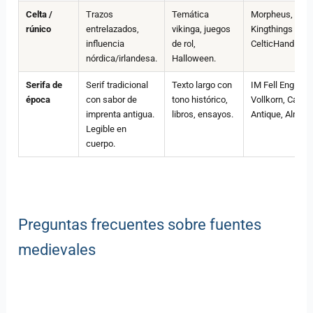
Celta /
Trazos
Temática
Morpheus,
rúnico
entrelazados,
vikinga, juegos
Kingthings Petr
influencia
de rol,
CelticHand
nórdica/irlandesa.
Halloween.
Serifa de
Serif tradicional
Texto largo con
IM Fell English,
época
con sabor de
tono histórico,
Vollkorn, Caslo
imprenta antigua.
libros, ensayos.
Antique, Almen
Legible en
cuerpo.
Preguntas frecuentes sobre fuentes
medievales