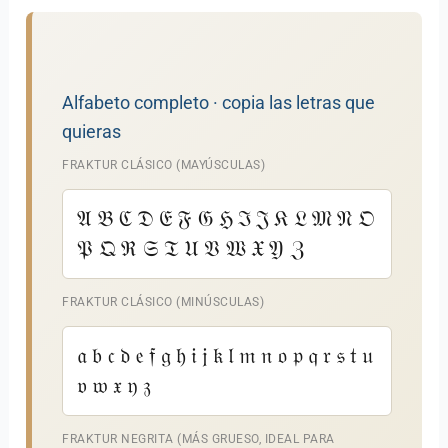
Alfabeto completo · copia las letras que
quieras
FRAKTUR CLÁSICO (MAYÚSCULAS)
𝔄 𝔅 ℭ 𝔇 𝔈 𝔉 𝔊 ℌ ℑ 𝔍 𝔎 𝔏 𝔐 𝔑 𝔒
𝔓 𝔔 ℜ 𝔖 𝔗 𝔘 𝔙 𝔚 𝔛 𝔜 ℨ
FRAKTUR CLÁSICO (MINÚSCULAS)
𝔞 𝔟 𝔠 𝔡 𝔢 𝔣 𝔤 𝔥 𝔦 𝔧 𝔨 𝔩 𝔪 𝔫 𝔬 𝔭 𝔮 𝔯 𝔰 𝔱 𝔲
𝔳 𝔴 𝔵 𝔶 𝔷
FRAKTUR NEGRITA (MÁS GRUESO, IDEAL PARA