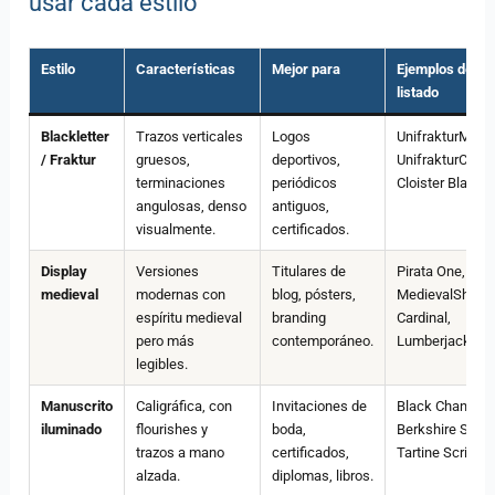
usar cada estilo
Estilo
Características
Mejor para
Ejemplos del
listado
Blackletter
Trazos verticales
Logos
UnifrakturMagun
/ Fraktur
gruesos,
deportivos,
UnifrakturCook,
terminaciones
periódicos
Cloister Black
angulosas, denso
antiguos,
visualmente.
certificados.
Display
Versiones
Titulares de
Pirata One,
medieval
modernas con
blog, pósters,
MedievalSharp,
espíritu medieval
branding
Cardinal,
pero más
contemporáneo.
Lumberjack
legibles.
Manuscrito
Caligráfica, con
Invitaciones de
Black Chancery
iluminado
flourishes y
boda,
Berkshire Swas
trazos a mano
certificados,
Tartine Script
alzada.
diplomas, libros.