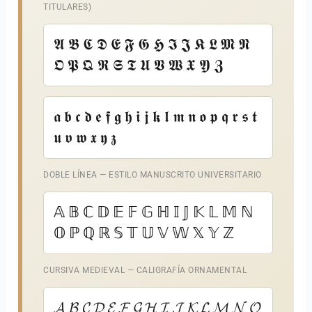
TITULARES)
𝕬 𝕭 𝕮 𝕯 𝕰 𝕱 𝕲 𝕳 𝕴 𝕵 𝕶 𝕷 𝕸 𝕹
𝕺 𝕻 𝕼 𝕽 𝕾 𝕿 𝖀 𝖁 𝖂 𝖃 𝖄 𝖅
𝖆 𝖇 𝖈 𝖉 𝖊 𝖋 𝖌 𝖍 𝖎 𝖏 𝖐 𝖑 𝖒 𝖓 𝖔 𝖕 𝖖 𝖗 𝖘 𝖙
𝖚 𝖛 𝖜 𝖝 𝖞 𝖟
DOBLE LÍNEA — ESTILO MANUSCRITO UNIVERSITARIO
𝔸 𝔹 ℂ 𝔻 𝔼 𝔽 𝔾 ℍ 𝕀 𝕁 𝕂 𝕃 𝕄 ℕ
𝕆 ℙ ℚ ℝ 𝕊 𝕋 𝕌 𝕍 𝕎 𝕏 𝕐 ℤ
CURSIVA MEDIEVAL — CALIGRAFÍA ORNAMENTAL
𝓐 𝓑 𝓒 𝓓 𝓔 𝓕 𝓖 𝓗 𝓘 𝓙 𝓚 𝓛 𝓜 𝓝 𝓞