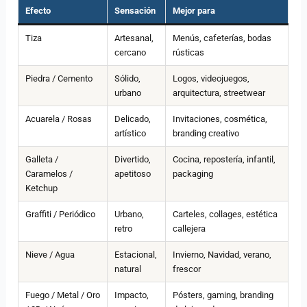
Efecto
Sensación
Mejor para
Tiza
Artesanal,
Menús, cafeterías, bodas
cercano
rústicas
Piedra / Cemento
Sólido,
Logos, videojuegos,
urbano
arquitectura, streetwear
Acuarela / Rosas
Delicado,
Invitaciones, cosmética,
artístico
branding creativo
Galleta /
Divertido,
Cocina, repostería, infantil,
Caramelos /
apetitoso
packaging
Ketchup
Graffiti / Periódico
Urbano,
Carteles, collages, estética
retro
callejera
Nieve / Agua
Estacional,
Invierno, Navidad, verano,
natural
frescor
Fuego / Metal / Oro
Impacto,
Pósters, gaming, branding