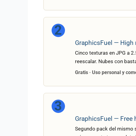
2
GraphicsFuel — High 
Cinco texturas en JPG a 2
reescalar. Nubes con basta
Gratis · Uso personal y com
3
GraphicsFuel — Free h
Segundo pack del mismo siti