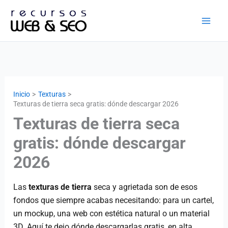
Ir
al
contenido
Inicio
Texturas
Texturas de tierra seca gratis: dónde descargar 2026
Texturas de tierra seca
gratis: dónde descargar
2026
Las
texturas de tierra
seca y agrietada son de esos
fondos que siempre acabas necesitando: para un cartel,
un mockup, una web con estética natural o un material
3D. Aquí te dejo dónde descargarlas gratis, en alta