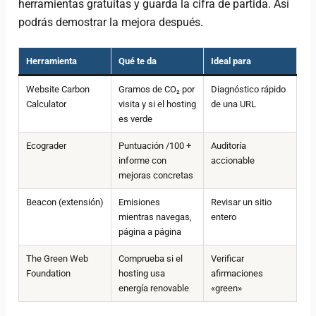
herramientas gratuitas y guarda la cifra de partida. Así
podrás demostrar la mejora después.
Herramienta
Qué te da
Ideal para
Website Carbon
Gramos de CO₂ por
Diagnóstico rápido
Calculator
visita y si el hosting
de una URL
es verde
Ecograder
Puntuación /100 +
Auditoría
informe con
accionable
mejoras concretas
Beacon (extensión)
Emisiones
Revisar un sitio
mientras navegas,
entero
página a página
The Green Web
Comprueba si el
Verificar
Foundation
hosting usa
afirmaciones
energía renovable
«green»